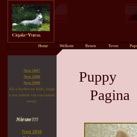
Home
Welkom
Reuen
Teven
Pup
Nest 2007
Puppy
Nest 2008
Nest 2009
Als u hierboven klikt, krijgt
Pagina
u een indruk van ons laatste
nestje
Nieuw!!!
Nest 2016